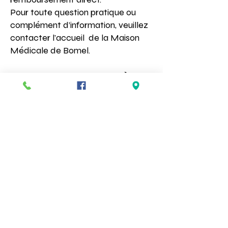
Pour toute question pratique ou
complément d’information, veuillez
contacter l'accueil de la Maison
Médicale de Bomel.
Nous nous engageons à :
Vous offrir des soins de médecine
générale, de kinésithérapie et
infirmiers à chaque fois que vous en
aurez besoin
Vous informer sur votre santé.
Organiser des actions de
prévention et d'éducation à la
santé.
Assurer la gestion de votre dossier
médical.